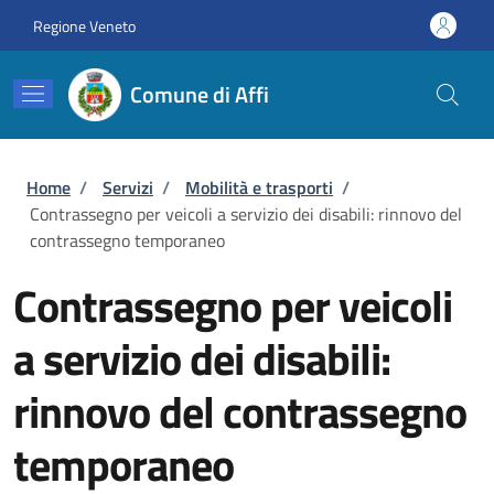
Salta al contenuto principale
Skip to footer content
Regione Veneto
Comune di Affi
Briciole di pane
Home
/
Servizi
/
Mobilità e trasporti
/
Contrassegno per veicoli a servizio dei disabili: rinnovo del
contrassegno temporaneo
Contrassegno per veicoli
a servizio dei disabili:
rinnovo del contrassegno
temporaneo