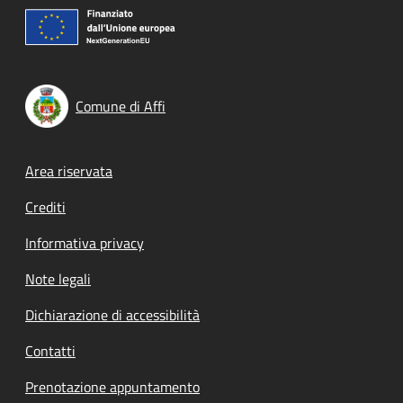
Comune di Affi
Footer menu
Area riservata
Crediti
Informativa privacy
Note legali
Dichiarazione di accessibilità
Contatti
Prenotazione appuntamento