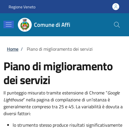
Salta al contenuto principale
Skip to footer content
Regione Veneto
Comune di Affi
Briciole di pane
Home
/
Piano di miglioramento dei servizi
Piano di miglioramento
dei servizi
Il punteggio misurato tramite estensione di Chrome “
Google
Lighthouse
” nella pagina di compilazione di un’istanza è
generalmente compreso tra 25 e 45. La variabilità è dovuta a
diversi fattori:
lo strumento stesso produce risultati significativamente