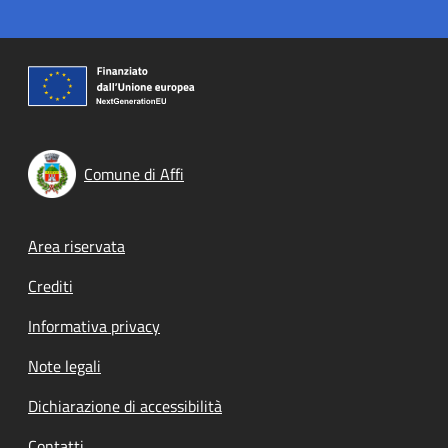
Comune di Affi
Footer menu
Area riservata
Crediti
Informativa privacy
Note legali
Dichiarazione di accessibilità
Contatti