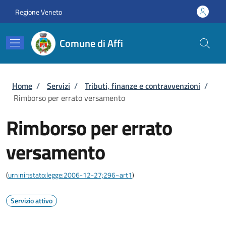
Salta al contenuto principale
Skip to footer content
Regione Veneto
Comune di Affi
Briciole di pane
Home
/
Servizi
/
Tributi, finanze e contravvenzioni
/
Rimborso per errato versamento
Rimborso per errato
versamento
(
urn:nir:stato:legge:2006-12-27;296~art1
)
Servizio attivo