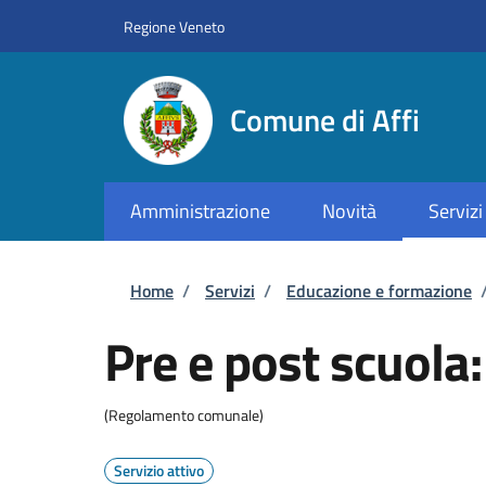
Salta al contenuto principale
Skip to footer content
Regione Veneto
Comune di Affi
Amministrazione
Novità
Servizi
Briciole di pane
Home
/
Servizi
/
Educazione e formazione
Pre e post scuola:
(Regolamento comunale)
Servizio attivo