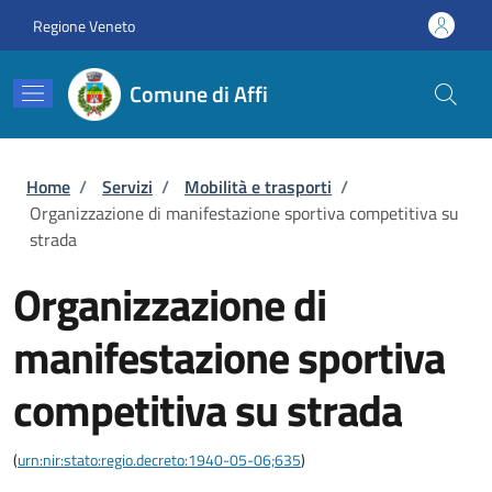
Salta al contenuto principale
Skip to footer content
Regione Veneto
Comune di Affi
Briciole di pane
Home
/
Servizi
/
Mobilità e trasporti
/
Organizzazione di manifestazione sportiva competitiva su
strada
Organizzazione di
manifestazione sportiva
competitiva su strada
(
urn:nir:stato:regio.decreto:1940-05-06;635
)