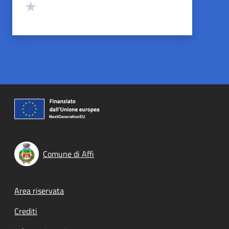
Valuta 1 stelle su 5
Comune di Affi
Footer menu
Area riservata
Crediti