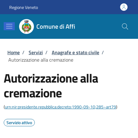
Salta al contenuto principale
Skip to footer content
Regione Veneto
Comune di Affi
Briciole di pane
Home
/
Servizi
/
Anagrafe e stato civile
/
Autorizzazione alla cremazione
Autorizzazione alla
cremazione
(
urn:nir:presidente.repubblica:decreto:1990-09-10;285~art79
)
Servizio attivo