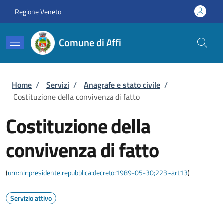
Salta al contenuto principale
Skip to footer content
Regione Veneto
Comune di Affi
Briciole di pane
Home
/
Servizi
/
Anagrafe e stato civile
/
Costituzione della convivenza di fatto
Costituzione della
convivenza di fatto
(
urn:nir:presidente.repubblica:decreto:1989-05-30;223~art13
)
Servizio attivo