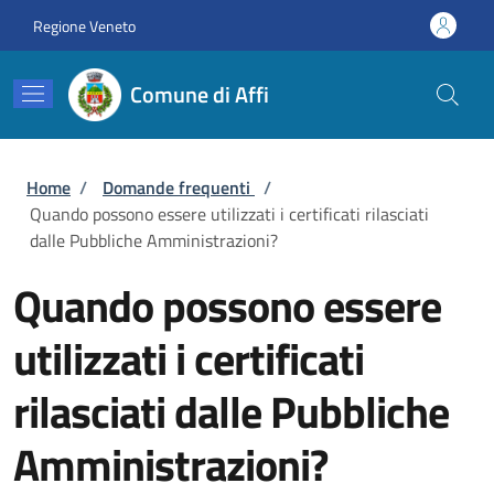
Salta al contenuto principale
Skip to footer content
Regione Veneto
Comune di Affi
Briciole di pane
Home
/
Domande frequenti
/
Quando possono essere utilizzati i certificati rilasciati
dalle Pubbliche Amministrazioni?
Quando possono essere
utilizzati i certificati
rilasciati dalle Pubbliche
Amministrazioni?