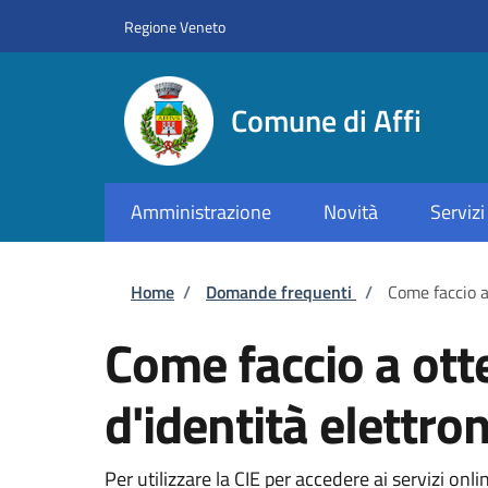
Salta al contenuto principale
Skip to footer content
Regione Veneto
Comune di Affi
Amministrazione
Novità
Servizi
Briciole di pane
Home
/
Domande frequenti
/
Come faccio a 
Come faccio a otte
d'identità elettron
Per utilizzare la CIE per accedere ai servizi on