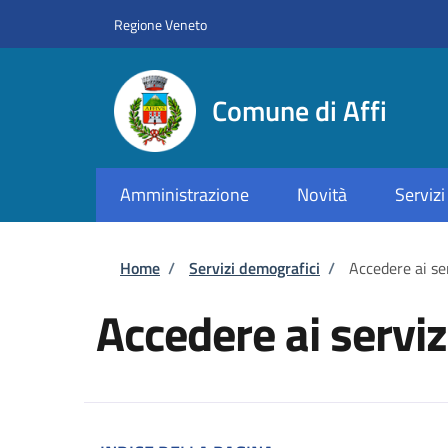
Salta al contenuto principale
Skip to footer content
Regione Veneto
Comune di Affi
Amministrazione
Novità
Servizi
Briciole di pane
Home
/
Servizi demografici
/
Accedere ai se
Accedere ai servi