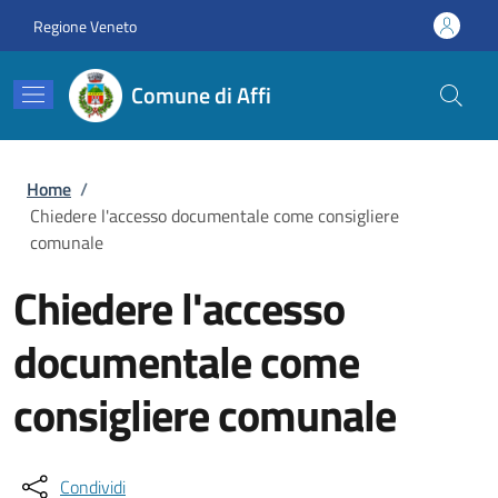
Salta al contenuto principale
Skip to footer content
Regione Veneto
Comune di Affi
Briciole di pane
Home
/
Chiedere l'accesso documentale come consigliere
comunale
Chiedere l'accesso
documentale come
consigliere comunale
Condividi