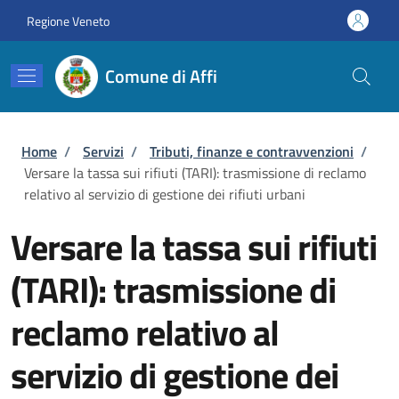
Salta al contenuto principale
Skip to footer content
Regione Veneto
Comune di Affi
Briciole di pane
Home
/
Servizi
/
Tributi, finanze e contravvenzioni
/
Versare la tassa sui rifiuti (TARI): trasmissione di reclamo
relativo al servizio di gestione dei rifiuti urbani
Versare la tassa sui rifiuti
(TARI): trasmissione di
reclamo relativo al
servizio di gestione dei