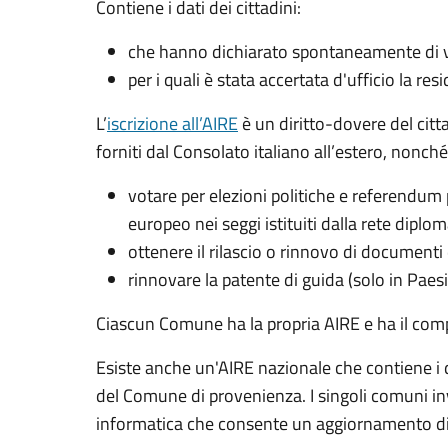
Contiene i dati dei cittadini:
che hanno dichiarato spontaneamente di vol
per i quali è stata accertata d'ufficio la res
L’
iscrizione all’AIRE
è un diritto-dovere del citt
forniti dal Consolato italiano all’estero, nonché p
votare per elezioni politiche e referendum 
europeo nei seggi istituiti dalla rete dipl
ottenere il rilascio o rinnovo di documenti 
rinnovare la patente di guida (solo in Paes
Ciascun Comune ha la propria AIRE e ha il comp
Esiste anche un'AIRE nazionale­ che contiene i da
del Comune di provenienza. I singoli comuni inv
informatica che consente un aggiornamento dire