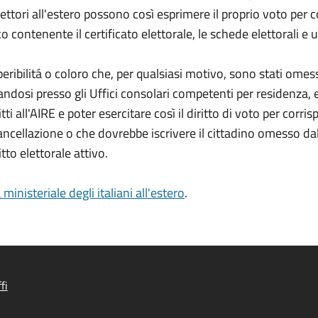
 elettori all'estero possono così esprimere il proprio voto per 
co contenente il certificato elettorale, le schede elettorali e
rreperibilitá o coloro che, per qualsiasi motivo, sono stati omes
dosi presso gli Uffici consolari competenti per residenza, 
ti all'AIRE e poter esercitare così il diritto di voto per corr
cellazione o che dovrebbe iscrivere il cittadino omesso dall'
to elettorale attivo.
 ministeriale degli italiani all'estero
.
fi