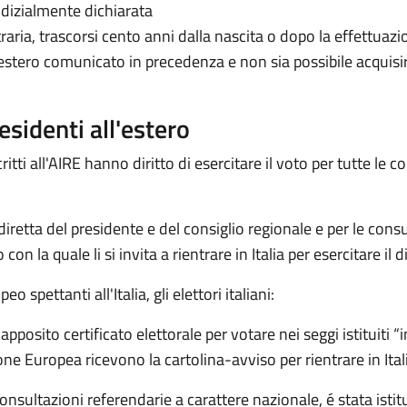
dizialmente dichiarata
traria, trascorsi cento anni dalla nascita o dopo la effettuaz
ll’estero comunicato in precedenza e non sia possibile acquis
 residenti all'estero
ritti all'AIRE hanno diritto di esercitare il voto per tutte le c
iretta del presidente e del consiglio regionale e per le consul
on la quale li si invita a rientrare in Italia per esercitare il di
spettanti all'Italia, gli elettori italiani:
posito certificato elettorale per votare nei seggi istituiti “
ne Europea ricevono la cartolina-avviso per rientrare in Ital
consultazioni referendarie a carattere nazionale, é stata istit