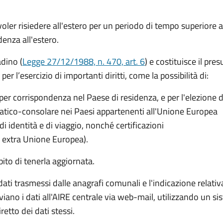
er risiedere all'estero per un periodo di tempo superiore a
idenza all'estero.
adino (
Legge 27/12/1988, n. 470, art. 6
) e costituisce il pre
er l’esercizio di importanti diritti, come la possibilità di:
per corrispondenza nel Paese di residenza, e per l'elezione d
omatico-consolare nei Paesi appartenenti all'Unione Europea
di identità e di viaggio, nonché certificazioni
i extra Unione Europea).
ito di tenerla aggiornata.
ti trasmessi dalle anagrafi comunali e l'indicazione relativa al
iano i dati all'AIRE centrale via web-mail, utilizzando un s
tto dei dati stessi.