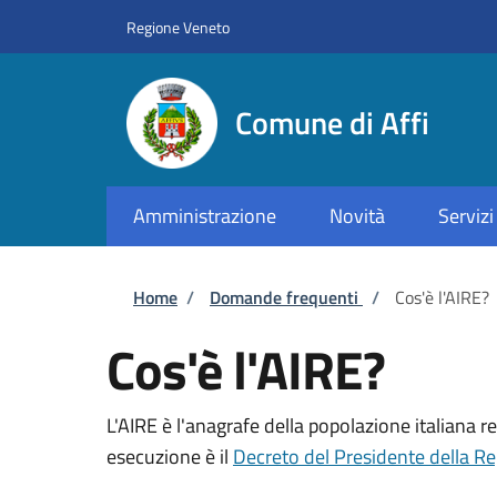
Salta al contenuto principale
Skip to footer content
Regione Veneto
Comune di Affi
Amministrazione
Novità
Servizi
Briciole di pane
Home
/
Domande frequenti
/
Cos'è l'AIRE?
Cos'è l'AIRE?
L'AIRE è l'anagrafe della popolazione italiana re
esecuzione è il
Decreto del Presidente della R