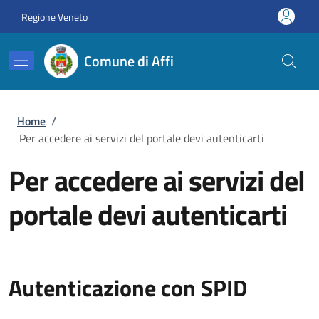
Salta al contenuto principale
Skip to footer content
Regione Veneto
Comune di Affi
Briciole di pane
Home
/
Per accedere ai servizi del portale devi autenticarti
Per accedere ai servizi del
portale devi autenticarti
Autenticazione con SPID